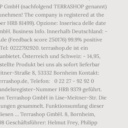
SHOP GmbH (nachfolgend TERRASHOP genannt)
zunehmen! The company is registered at the
er HRB 81499). Opzione: Inserisca delle date
mbH. Business Info. Innerhalb Deutschland: -
p.de (Feedback score 250176) 99.9% positive
el: 0222792920. terrashop.de ist ein
nbietet. Österreich und Schweiz: - 14,95,
ellte Produkt bei uns als sofort lieferbar
Meitner-Straße 8, 53332 Bornheim Kontakt:
rrashop.de, Telefon: 0 22 27 - 92 92 0
Handelsregister-Nummer HRB 9379 geführt.
von Terrashop GmbH in Lise-Meitner-Str. Die
tungen gesammelt. Funktionsumfang dieser
, diesen … Terrashop GmbH. 8, Bornheim,
8 Geschäftsführer: Helmut Frey, Philipp