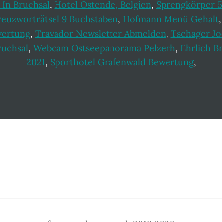
 In Bruchsal
,
Hotel Ostende, Belgien
,
Sprengkörper 5
reuzworträtsel 9 Buchstaben
,
Hofmann Menü Gehalt
wertung
,
Travador Newsletter Abmelden
,
Tschager Jo
ruchsal
,
Webcam Ostseepanorama Pelzerh
,
Ehrlich B
2021
,
Sporthotel Grafenwald Bewertung
,