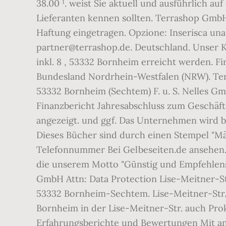
38.00 ¹. weist Sie aktuell und ausführlich a
Lieferanten kennen sollten. Terrashop GmbH 
Haftung eingetragen. Opzione: Inserisca una
partner@terrashop.de. Deutschland. Unser Ku
inkl. 8 , 53332 Bornheim erreicht werden. F
Bundesland Nordrhein-Westfalen (NRW). Ter
53332 Bornheim (Sechtem) F. u. S. Nelles 
Finanzbericht Jahresabschluss zum Geschäfts
angezeigt. und ggf. Das Unternehmen wird 
Dieses Bücher sind durch einen Stempel "Mä
Telefonnummer Bei Gelbeseiten.de ansehen. 8
die unserem Motto "Günstig und Empfehlensw
GmbH Attn: Data Protection Lise-Meitner-S
53332 Bornheim-Sechtem. Lise-Meitner-Str.
Bornheim in der Lise-Meitner-Str. auch Prok
Erfahrungsberichte und Bewertungen Mit an