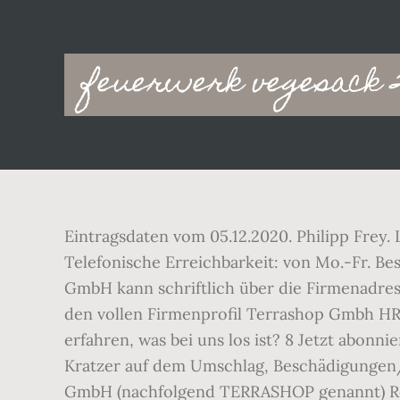
Main
feuerwerk vegesack 2
navigation
Eintragsdaten vom 05.12.2020. Philipp Frey.
Telefonische Erreichbarkeit: von Mo.-Fr. B
GmbH kann schriftlich über die Firmenadress
den vollen Firmenprofil Terrashop Gmbh HR
erfahren, was bei uns los ist? 8 Jetzt abo
Kratzer auf dem Umschlag, Beschädigungen/D
GmbH (nachfolgend TERRASHOP genannt) Reg