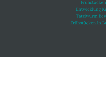
Frühstücken
Entwicklung K
Tatzlwurm Be
Frühstücken In B
Footer