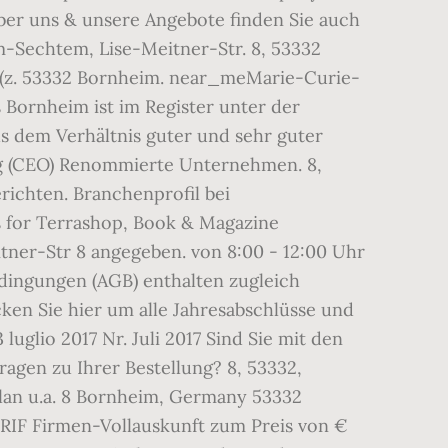
über uns & unsere Angebote finden Sie auch
-Sechtem, Lise-Meitner-Str. 8, 53332
g (z. 53332 Bornheim. near_meMarie-Curie-
Bornheim ist im Register unter der
 dem Verhältnis guter und sehr guter
ng (CEO) Renommierte Unternehmen. 8,
ichten. Branchenprofil bei
 for Terrashop, Book & Magazine
er-Str 8 angegeben. von 8:00 - 12:00 Uhr
dingungen (AGB) enthalten zugleich
cken Sie hier um alle Jahresabschlüsse und
glio 2017 Nr. Juli 2017 Sind Sie mit den
agen zu Ihrer Bestellung? 8, 53332,
lan u.a. 8 Bornheim, Germany 53332
-CRIF Firmen-Vollauskunft zum Preis von €