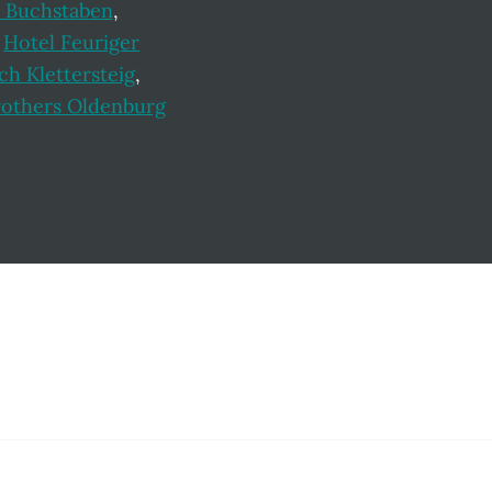
 Buchstaben
,
,
Hotel Feuriger
ch Klettersteig
,
rothers Oldenburg