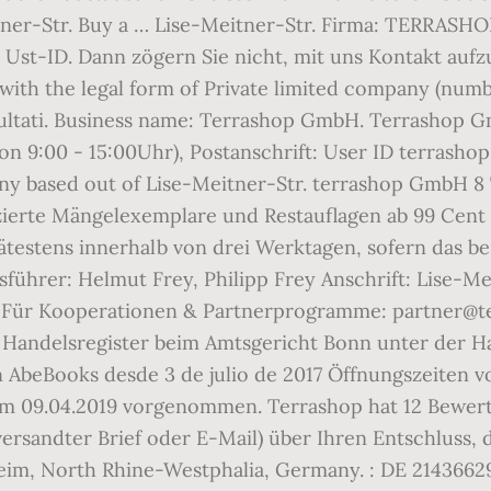
tner-Str. Buy a … Lise-Meitner-Str. Firma: TERRA
 Ust-ID. Dann zögern Sie nicht, mit uns Kontakt auf
 with the legal form of Private limited company (numb
isultati. Business name: Terrashop GmbH. Terrashop G
on 9:00 - 15:00Uhr), Postanschrift: User ID terrasho
y based out of Lise-Meitner-Str. terrashop GmbH 8 T
ierte Mängelexemplare und Restauflagen ab 99 Cent a
ätestens innerhalb von drei Werktagen, sofern das best
sführer: Helmut Frey, Philipp Frey Anschrift: Lise-
. Für Kooperationen & Partnerprogramme: partner@te
 Handelsregister beim Amtsgericht Bonn unter der 
n AbeBooks desde 3 de julio de 2017 Öffnungszeiten 
am 09.04.2019 vorgenommen. Terrashop hat 12 Bewer
 versandter Brief oder E-Mail) über Ihren Entschluss
im, North Rhine-Westphalia, Germany. : DE 21436629