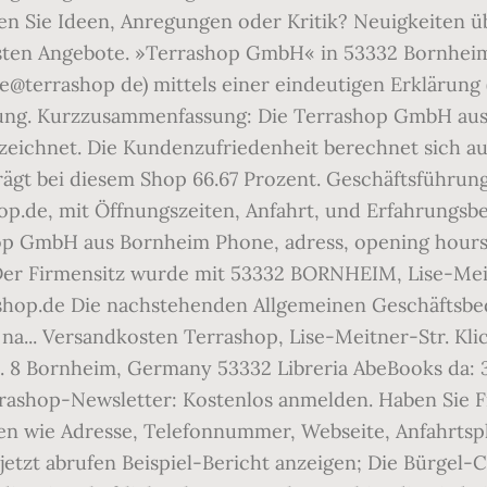
ben Sie Ideen, Anregungen oder Kritik? Neuigkeiten 
esten Angebote. »Terrashop GmbH« in 53332 Bornheim
ce@terrashop de) mittels einer eindeutigen Erklärun
bung. Kurzzusammenfassung: Die Terrashop GmbH aus 
ichnet. Die Kundenzufriedenheit berechnet sich aus
ägt bei diesem Shop 66.67 Prozent. Geschäftsführu
.de, mit Öffnungszeiten, Anfahrt, und Erfahrungsber
op GmbH aus Bornheim Phone, adress, opening hours
r Firmensitz wurde mit 53332 BORNHEIM, Lise-Meitn
ashop.de Die nachstehenden Allgemeinen Geschäftsbe
na... Versandkosten Terrashop, Lise-Meitner-Str. Kli
 Bornheim, Germany 53332 Libreria AbeBooks da: 3 lu
rashop-Newsletter: Kostenlos anmelden. Haben Sie Fr
en wie Adresse, Telefonnummer, Webseite, Anfahrtsp
 jetzt abrufen Beispiel-Bericht anzeigen; Die Bürgel