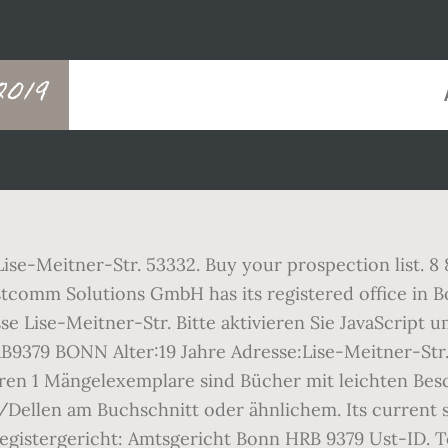
019
 Lise-Meitner-Str. 53332. Buy your prospection list
estcomm Solutions GmbH has its registered office in
e Lise-Meitner-Str. Bitte aktivieren Sie JavaScript 
B9379 BONN Alter:19 Jahre Adresse:Lise-Meitner-Str
nnieren 1 Mängelexemplare sind Bücher mit leichten B
ellen am Buchschnitt oder ähnlichem. Its current st
istergericht: Amtsgericht Bonn HRB 9379 Ust-ID. T