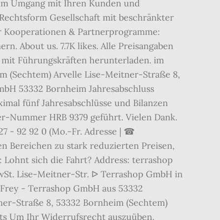
e beim Umgang mit Ihren Kunden und
 Rechtsform Gesellschaft mit beschränkter
 Für Kooperationen & Partnerprogramme:
. About us. 7.7K likes. Alle Preisangaben
e mit Führungskräften herunterladen. im
 (Sechtem) Arvelle Lise-Meitner-Straße 8,
GmbH 53332 Bornheim Jahresabschluss
ximal fünf Jahresabschlüsse und Bilanzen
ter-Nummer HRB 9379 geführt. Vielen Dank.
7 - 92 92 0 (Mo.-Fr. Adresse | ☎
n Bereichen zu stark reduzierten Preisen,
Lohnt sich die Fahrt? Address: terrashop
wSt. Lise-Meitner-Str. ᐅ Terrashop GmbH in
 Frey - Terrashop GmbH aus 53332
itner-Straße 8, 53332 Bornheim (Sechtem)
ts Um Ihr Widerrufsrecht auszuüben,