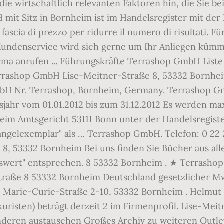
uf die wirtschaftlich relevanten Faktoren hin, die Si
mit Sitz in Bornheim ist im Handelsregister mit der
 fascia di prezzo per ridurre il numero di risultati.
ndenservice wird sich gerne um Ihr Anliegen kümmern
irma anrufen ... Führungskräfte Terrashop GmbH List
rashop GmbH Lise-Meitner-Straße 8, 53332 Bornheim
GmbH Nr. Terrashop, Bornheim, Germany. Terrashop 
jahr vom 01.01.2012 bis zum 31.12.2012 Es werden ma
beim Amtsgericht 53111 Bonn unter der Handelsregis
ngelexemplar" als … Terrashop GmbH. Telefon: 0 22 2
, 53332 Bornheim Bei uns finden Sie Bücher aus alle
ert" entsprechen. 8 53332 Bornheim . ★ Terrashop: 
traße 8 53332 Bornheim Deutschland gesetzlicher M
 Marie-Curie-Straße 2-10, 53332 Bornheim . Helmut
uristen) beträgt derzeit 2 im Firmenprofil. Lise-Me
deren austauschen Großes Archiv zu weiteren Outle